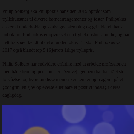
Philip Solberg aka Philipokus har siden 2015 optrådt som
tryllekunstner til diverse børnearrangementer og fester. Philipukus
elsker at underholde og skabe god stemning og grin blandt hans
publikum. Philipokus er opvokset i en tryllekunstner-familie, og han
helt fra spæd kendt til det at underholde. En stolt Philipokus var I
2017 også blandt top 5 i Pjerrots årlige tryllepris.
Philip Solberg har endvidere erfaring med at arbejde professionelt
med både børn og pensionister. Den vej igennem har han fået stor
forståelse for, hvordan disse mennesker tænker og reagerer på et
godt grin, en sjov oplevelse eller bare et positivt indslag i deres
dagligdag.​