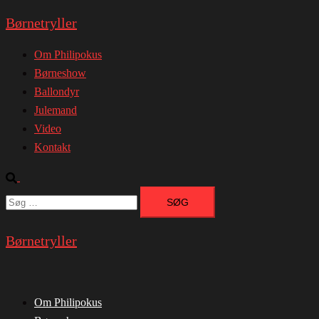
Børnetryller
Skip
to
Om Philipokus
content
Børneshow
Ballondyr
Julemand
Video
Kontakt
Search
Søg
efter:
Børnetryller
Close
menu
Om Philipokus