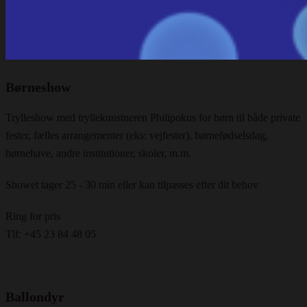
Børneshow
Trylleshow med tryllekunstneren Philipokus for børn til både private
fester, fælles arrangementer (eks: vejfester), børnefødselsdag,
børnehave, andre institutioner, skoler, m.m.
Showet tager 25 - 30 min eller kan tilpasses efter dit behov
Ring for pris
Tlf: +45 23 84 48 05
Ballondyr