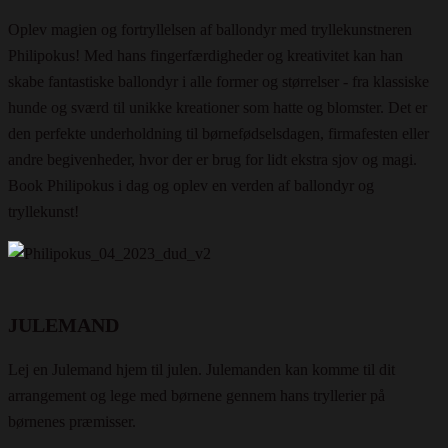
Oplev magien og fortryllelsen af ballondyr med tryllekunstneren
Philipokus! Med hans fingerfærdigheder og kreativitet kan han
skabe fantastiske ballondyr i alle former og størrelser - fra klassiske
hunde og sværd til unikke kreationer som hatte og blomster. Det er
den perfekte underholdning til børnefødselsdagen, firmafesten eller
andre begivenheder, hvor der er brug for lidt ekstra sjov og magi.
Book Philipokus i dag og oplev en verden af ballondyr og
tryllekunst!
JULEMAND
Lej en Julemand hjem til julen. Julemanden kan komme til dit
arrangement og lege med børnene gennem hans tryllerier på
børnenes præmisser.