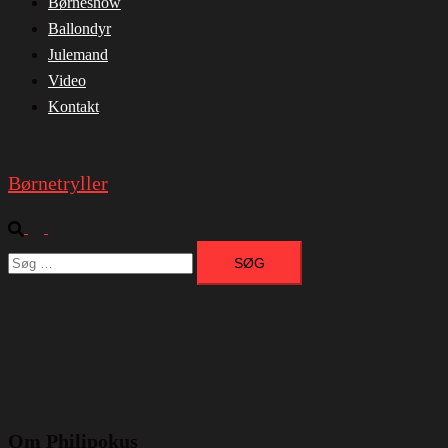
Børneshow
Ballondyr
Julemand
Video
Kontakt
Børnetryller
Search
Toggle
Søg
menu
efter:
Om Philipokus